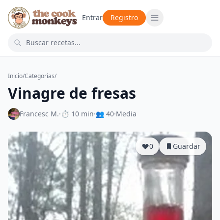
Entrar
Registro
Inicio
/
Categorías
/
Vinagre de fresas
Francesc M.
·
⏱ 10 min
·
👥 40
·
Media
0
Guardar