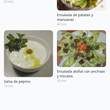
20 min
Ensalada de patatas y
manzanas
40 min
Ensalada otoñal con anchoas
y níscalos
20 min
Salsa de pepino
10 min