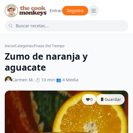
Entrar
Registro
Inicio
/
Categorías
/
Frutas Del Tiempo
Zumo de naranja y
aguacate
Carmen M.
·
⏱ 10 min
·
👥 4
·
Media
0
Guardar