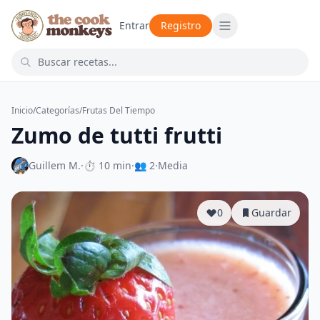
Entrar
Registro
Inicio
/
Categorías
/
Frutas Del Tiempo
Zumo de tutti frutti
Guillem M.
·
⏱ 10 min
·
👥 2
·
Media
0
Guardar