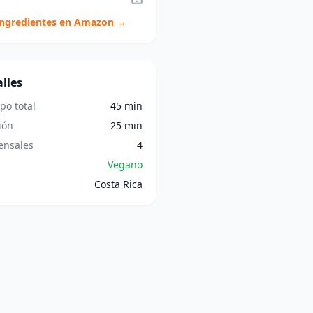
ingredientes en Amazon →
lles
po total
45 min
ión
25 min
nsales
4
Vegano
Costa Rica