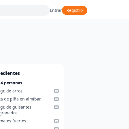
Entrar
Registro
redientes
 4 personas
gr. de arroz.
ta de piña en almíbar.
gr. de guisantes
granados.
mates fuertes.