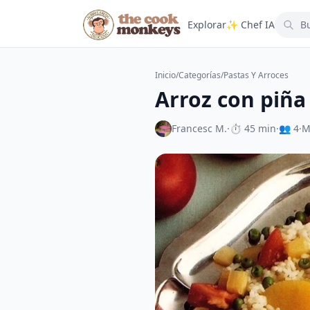
Explorar
✨ Chef IA
Inicio
/
Categorías
/
Pastas Y Arroces
Arroz con piña
Francesc M.
·
⏱ 45 min
·
👥 4
·
M