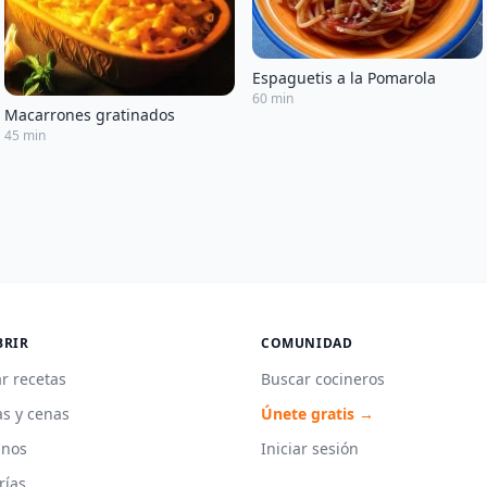
Espaguetis a la Pomarola
60 min
Macarrones gratinados
45 min
BRIR
COMUNIDAD
r recetas
Buscar cocineros
s y cenas
Únete gratis →
unos
Iniciar sesión
rías