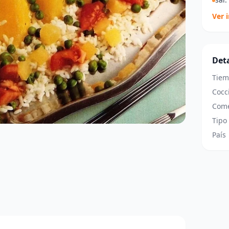
Ver 
Deta
Tiem
Cocc
Come
Tipo
País