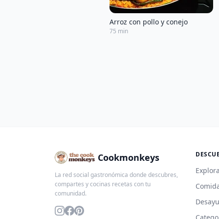
Arroz con pollo y conejo
75 min
DESCU
Cookmonkeys
Explora
La red social gastronómica donde descubres,
compartes y cocinas recetas con tu
Comida
comunidad.
Desay
Catego