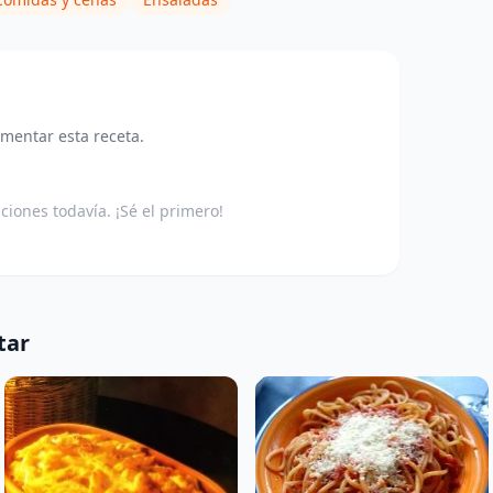
omentar esta receta.
aciones todavía. ¡Sé el primero!
tar