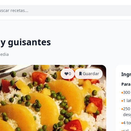
 y guisantes
edia
0
Guardar
Ing
Para
300 
1 la
250 
des
4 to
sal.