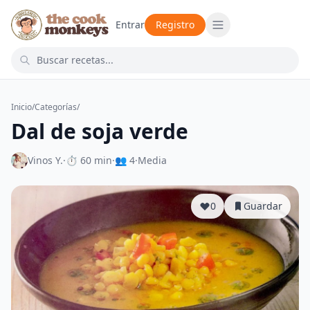
Entrar
Registro
Inicio
/
Categorías
/
Dal de soja verde
Vinos Y.
·
⏱ 60 min
·
👥 4
·
Media
0
Guardar