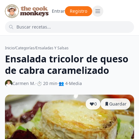
Entrar
Registro
Inicio
/
Categorías
/
Ensaladas Y Salsas
Ensalada tricolor de queso
de cabra caramelizado
Carmen M.
·
⏱ 20 min
·
👥 4
·
Media
0
Guardar