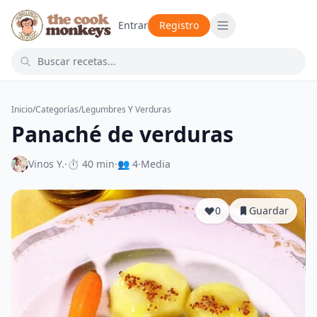
Entrar
Registro
Inicio
/
Categorías
/
Legumbres Y Verduras
Panaché de verduras
Vinos Y.
·
⏱ 40 min
·
👥 4
·
Media
0
Guardar