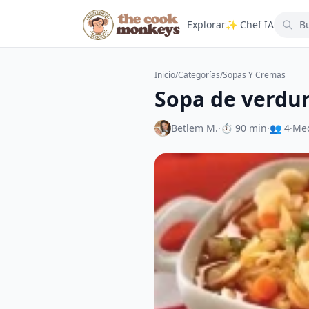
Explorar
✨ Chef IA
Inicio
/
Categorías
/
Sopas Y Cremas
Sopa de verdur
Betlem M.
·
⏱ 90 min
·
👥 4
·
Me