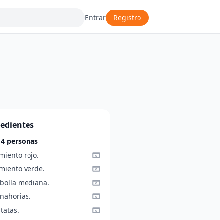
Entrar
Registro
redientes
 4 personas
miento rojo.
imiento verde.
ebolla mediana.
anahorias.
tatas.