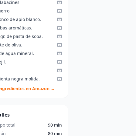
labacines.
uerro.
onco de apio blanco.
rbas aromáticas.
gr. de pasta de sopa.
te de oliva.
 de agua mineral.
jil.
ienta negra molida.
ingredientes en Amazon →
lles
po total
90 min
ión
80 min