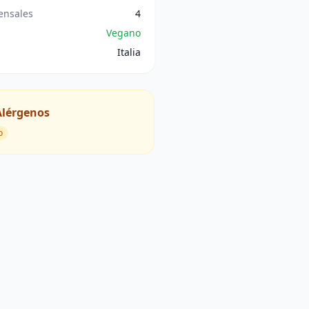
nsales
4
Vegano
Italia
Alérgenos
o