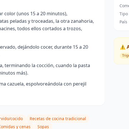
Come
 color (unos 15 a 20 minutos),
Tipo
tas peladas y troceadas, la otra zanahoria,
País
bacines, todos ellos cortados a trozos,
ervado, dejándolo cocer, durante 15 a 20
⚠️ 
.
Trig
, terminando la cocción, cuando la pasta
minutos más).
ma cazuela, espolvoreándola con perejil
rvido/cocido
Recetas de cocina tradicional
Comidas y cenas
Sopas