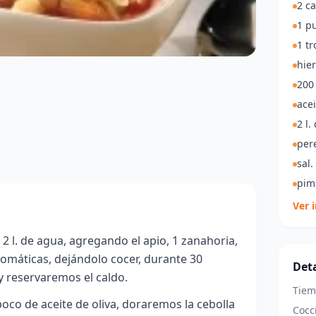
2 ca
1 p
1 tr
hie
200 
acei
2 l.
pere
sal.
pim
Ver 
2 l. de agua, agregando el apio, 1 zanahoria,
aromáticas, dejándolo cocer, durante 30
Deta
y reservaremos el caldo.
Tiem
oco de aceite de oliva, doraremos la cebolla
Cocc