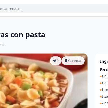
as con pasta
dia
0
Guardar
Ing
Para
1 pi
1 p
1 c
2 z
2 pa