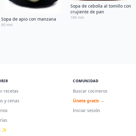
Sopa de cebolla al tomillo con
crujiente de pan
180 min
Sopa de apio con manzana
60 min
BRIR
COMUNIDAD
r recetas
Buscar cocineros
s y cenas
Únete gratis →
unos
Iniciar sesión
rías
A ✨