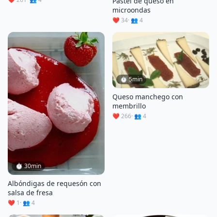
Pastel de queso en
microondas
❤️ 34
· 👥 4
⏱ 5min
Queso manchego con
membrillo
❤️ 266
· 👥 4
⏱ 30min
Albóndigas de requesón con
salsa de fresa
❤️ 1
· 👥 4