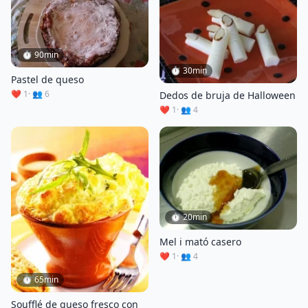
⏱ 90min
⏱ 30min
Pastel de queso
❤️ 1
· 👥 6
Dedos de bruja de Halloween
❤️ 1
· 👥 4
⏱ 20min
Mel i mató casero
❤️ 1
· 👥 4
⏱ 65min
Soufflé de queso fresco con