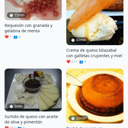
⏱ 15min
Requesón con granada y
gelatina de menta
❤️ 1
· 👥 4
⏱ 60min
Crema de queso Idiazabal
con galletas crujientes y miel
❤️ 211
· 👥 4
⏱ 5min
Surtido de queso con aceite
⏱ 30min
de oliva y pimentón
❤️ 261
· 👥 4