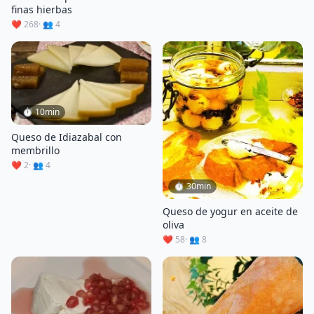
finas hierbas
❤️ 268
· 👥 4
⏱ 10min
Queso de Idiazabal con
membrillo
❤️ 2
· 👥 4
⏱ 30min
Queso de yogur en aceite de
oliva
❤️ 58
· 👥 8