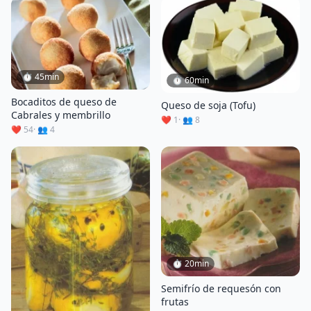
⏱ 45min
⏱ 60min
Bocaditos de queso de
Queso de soja (Tofu)
Cabrales y membrillo
❤️ 1
· 👥 8
❤️ 54
· 👥 4
⏱ 20min
Semifrío de requesón con
frutas