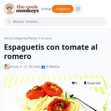
Entrar
Registro
Inicio
/
Categorías
/
Pastas Y Arroces
Espaguetis con tomate al
romero
Vinos Y.
·
⏱ 35 min
·
👥 4
·
Media
0
Guardar