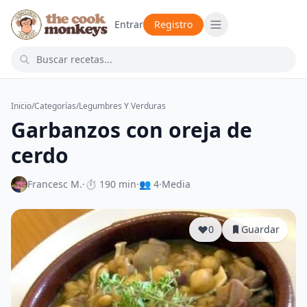
Entrar
Registro
Inicio
/
Categorías
/
Legumbres Y Verduras
Garbanzos con oreja de
cerdo
Francesc M.
·
⏱ 190 min
·
👥 4
·
Media
0
Guardar